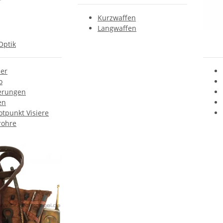
Kurzwaffen
Langwaffen
Optik
ser
o
ierungen
en
otpunkt Visiere
rohre