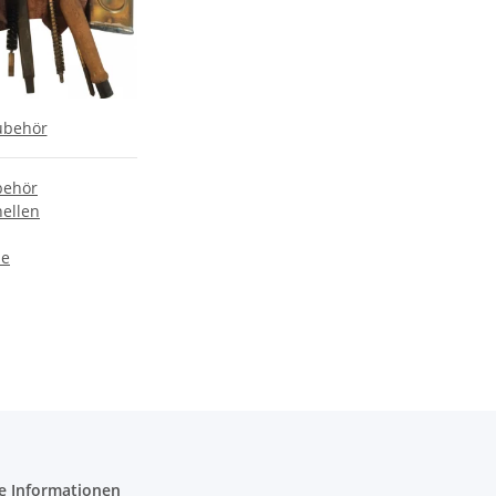
ubehör
behör
ellen
ne
e Informationen