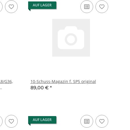
AUF LAGER
L8/G36,
10-Schuss-Magazin f. SP5 original
89,00 €
*
AUF LAGER