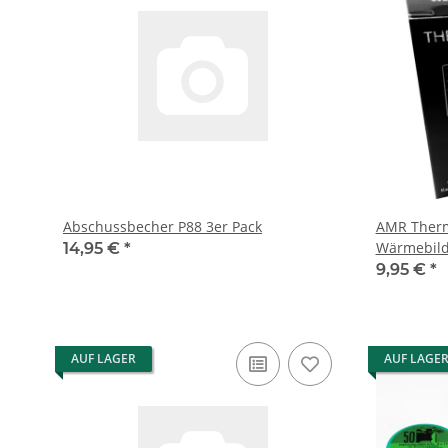
Abschussbecher P88 3er Pack
AMR Thermo
Wärmebild 
14,95 €
*
9,95 €
*
AUF LAGER
AUF LAGE