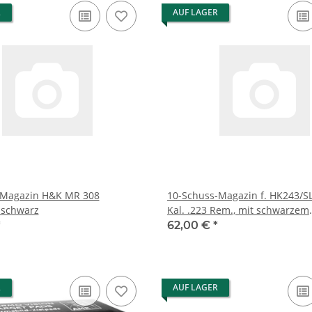
R
AUF LAGER
 Magazin H&K MR 308
10-Schuss-Magazin f. HK243/S
 schwarz
Kal. .223 Rem., mit schwarzem
Magazinboden
*
62,00 €
*
R
AUF LAGER