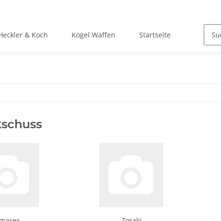
Heckler & Koch
Kögel Waffen
Startseite
kschuss
marex
Zoraki