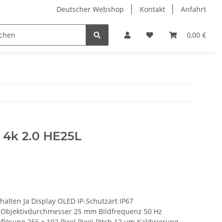
Deutscher Webshop
Kontakt
Anfahrt
0,00 €
 4k 2.0 HE25L
thalten Ja Display OLED IP-Schutzart IP67
 Objektivdurchmesser 25 mm Bildfrequenz 50 Hz
lösung 256 x 192 Pixel Pixel-Pitch 12 µm Kalibrierung