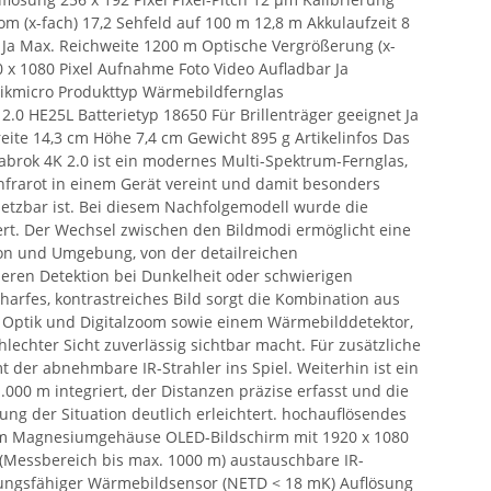
om (x-fach) 17,2 Sehfeld auf 100 m 12,8 m Akkulaufzeit 8
ve Ja Max. Reichweite 1200 m Optische Vergrößerung (x-
0 x 1080 Pixel Aufnahme Foto Video Aufladbar Ja
ikmicro Produkttyp Wärmebildfernglas
.0 HE25L Batterietyp 18650 Für Brillenträger geeignet Ja
ite 14,3 cm Höhe 7,4 cm Gewicht 895 g Artikelinfos Das
brok 4K 2.0 ist ein modernes Multi-Spektrum-Fernglas,
nfrarot in einem Gerät vereint und damit besonders
nsetzbar ist. Bei diesem Nachfolgemodell wurde die
rt. Der Wechsel zwischen den Bildmodi ermöglicht eine
on und Umgebung, von der detailreichen
eren Detektion bei Dunkelheit oder schwierigen
arfes, kontrastreiches Bild sorgt die Kombination aus
r Optik und Digitalzoom sowie einem Wärmebilddetektor,
hlechter Sicht zuverlässig sichtbar macht. Für zusätzliche
 der abnehmbare IR-Strahler ins Spiel. Weiterhin ist ein
000 m integriert, der Distanzen präzise erfasst und die
ng der Situation deutlich erleichtert. hochauflösendes
em Magnesiumgehäuse OLED-Bildschirm mit 1920 x 1080
(Messbereich bis max. 1000 m) austauschbare IR-
tungsfähiger Wärmebildsensor (NETD < 18 mK) Auflösung