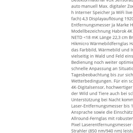
auto manuell Max. digitaler Zo
h Interner Speicher Ja WiFi li
fach) 4,3 Displayauflösung 192
Entfernungsmesser Ja Marke H
Modellbezeichnung Habrok 4K 2
NETD <18 mK Länge 22,3 cm Bre
Hikmicro Wärmebildfernglas Ha
das Farbbild, Wärmebild und I
vielseitig in Wald und Feld ei
Bedienung noch weiter optimie
schnelle Anpassung an Situati
Tagesbeobachtung bis zur sich
Wetterbedingungen. Für ein sch
4K-Digitalsensor, hochwertige
der Wild und Tiere auch bei sc
Unterstützung bei Nacht kommt
Laser-Entfernungsmesser bis 1.
Ansprache sowie die Einschätzu
Allround-Fernglas mit robust
Pixel Laserentfernungsmesser 
Strahler (850 nm/940 nm) leis