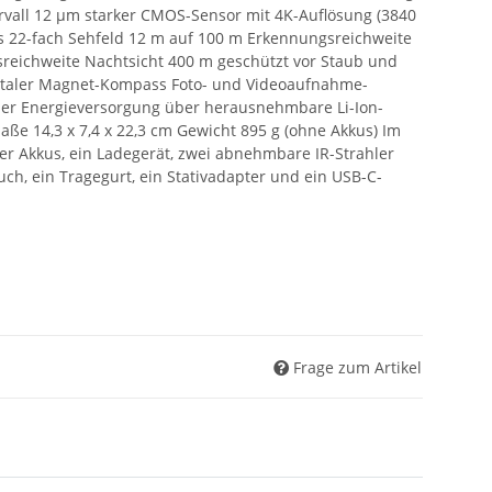
ntervall 12 µm starker CMOS-Sensor mit 4K-Auflösung (3840
bis 22-fach Sehfeld 12 m auf 100 m Erkennungsreichweite
eichweite Nachtsicht 400 m geschützt vor Staub und
italer Magnet-Kompass Foto- und Videoaufnahme-
her Energieversorgung über herausnehmbare Li-Ion-
Maße 14,3 x 7,4 x 22,3 cm Gewicht 895 g (ohne Akkus) Im
er Akkus, ein Ladegerät, zwei abnehmbare IR-Strahler
uch, ein Tragegurt, ein Stativadapter und ein USB-C-
Frage zum Artikel