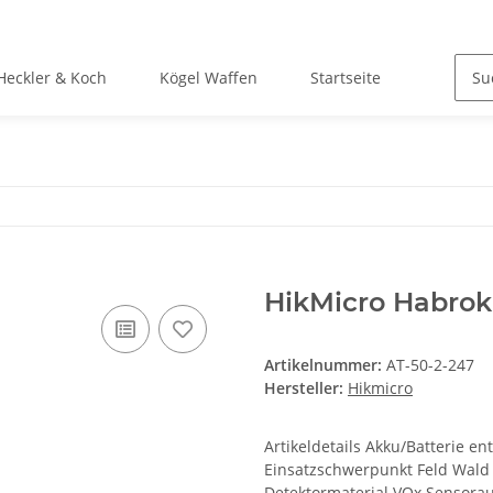
Heckler & Koch
Kögel Waffen
Startseite
HikMicro Habrok
Artikelnummer:
AT-50-2-247
Hersteller:
Hikmicro
Artikeldetails Akku/Batterie en
Einsatzschwerpunkt Feld Wald
Detektormaterial VOx Sensorauf