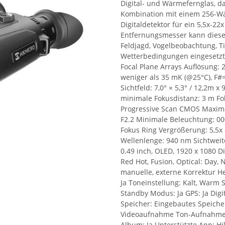
Digital- und Wärmefernglas, da
Kombination mit einem 256-Wär
Digitaldetektor für ein 5,5x-
Entfernungsmesser kann dieses
Feldjagd, Vogelbeobachtung, T
Wetterbedingungen eingesetzt
Focal Plane Arrays Auflösung: 
weniger als 35 mK (@25°C), F#
Sichtfeld: 7,0° × 5,3° / 12,2m x
minimale Fokusdistanz: 3 m Fo
Progressive Scan CMOS Maxima
F2.2 Minimale Beleuchtung: 000.
Fokus Ring Vergrößerung: 5,5x – 
Wellenlenge: 940 nm Sichtweite
0.49 inch, OLED, 1920 x 1080 Di
Red Hot, Fusion, Optical: Day, N
manuelle, externe Korrektur Hel
Ja Toneinstellung: Kalt, Warm Sm
Standby Modus: Ja GPS: Ja Dig
Speicher: Eingebautes Speiche
Videoaufnahme Ton-Aufnahme: 
Album: Ja Unterstützte App: Hi