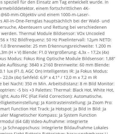
s speziell für den Einsatz am Tag entwickelt wurde. In
mebilddetektor, einem fortschrittlichen 4K-
22x @60-mm-Objektiv und einem 1000-m-Laser-
 All-in-One-Fernglas hauptsächlich bei der Wald- und
iersuche, Abenteuern und Rettung bei verschiedenen
 werden. Thermal Module Bildsensor: VOx Uncooled
256 x 192 Bildfrequenz: 50 Hz Pixelintervall: 12µm NETD:
=1,0 Brennweite: 25 mm Erkennungsreichweite: 1.200 m
 9,3m (H × V) Blende: F1.0 Vergrößerung: 4,3x – 17,2x (4x)
kus Modus: Fokus Ring Optische Module Bildsensor: 1,88“
le Auflösung: 3840 x 2160 Brennweite: 60 mm Blende:
1 lux (F1.0, AGC On) Intelligentes IR: Ja Fokus Modus:
22,0x (4x) Sehfeld: 6,9° x 4,1° / 12,0 m x 7,2 m IR
 bei Nacht: 350 m Min. Arbeitsdistanz: 8 m Bild Monitor:
optrien: -5 bis +3 Palettes: Thermal: Black Hot, White Hot,
ight, Auto FFC (Flat Field Correction): Automatische,
ligkeitseinstellung: Ja Kontrasteinstellung: Ja Zoom Pro:
art Function Hot Track: Ja Hotspot: Ja Bild in Bild: Ja
italer Magnetischer Kompass: Ja System Function
rmodul (64 GB) Video-Aufnahme: integrierte
Ja Schnappschuss: integrierte Bildaufnahme Lokales
kmicro Sight Batterie Batterietyp: herausnehmbarer Li-