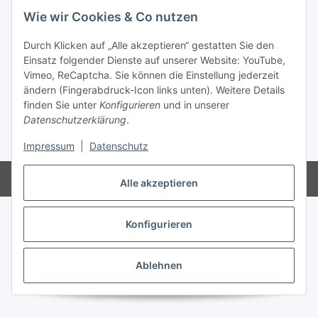
Wie wir Cookies & Co nutzen
Informationen
Durch Klicken auf „Alle akzeptieren“ gestatten Sie den
Einsatz folgender Dienste auf unserer Website: YouTube,
Gesetzliche Informationen
Vimeo, ReCaptcha. Sie können die Einstellung jederzeit
ändern (Fingerabdruck-Icon links unten). Weitere Details
finden Sie unter
Konfigurieren
und in unserer
Vertrag widerrufen
Datenschutzerklärung
.
* Alle Preise inkl. gesetzlicher USt., zzgl.
Versand
Impressum
|
Datenschutz
Powered by
JTL-Shop
Alle akzeptieren
Konfigurieren
Ablehnen