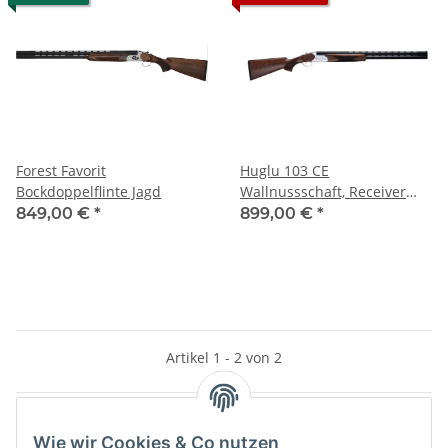
Forest Favorit
Huglu 103 CE
Bockdoppelflinte Jagd
Wallnussschaft, Receiver
birds on silber, Kal. 12/76
849,00 €
*
899,00 €
*
Artikel 1 - 2 von 2
Wie wir Cookies & Co nutzen