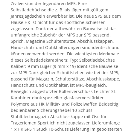
Zivilversion der legendären MP5. Eine
Selbstladebüchse die z. B. als Jäger mit gültigem
Jahresjagdschein erwerbbar ist. Die neue SP5 aus dem
Hause HK ist nicht für das sportliche Schiessen
zugelassen. Dank der altbewährten Bauweise ist das
umfangreiche Zubehör der MP5 zur SP5 passend.
Sprich, Magazine Schulterstütze, Abschlusskappen,
Handschutz und Optikhalterungen sind identisch und
können verwendet werden. Die wichtigsten Merkmale
dieses Selbstladekarabiners: Typ: Selbstladebüchse
Kaliber: 9 mm Luger (9 mm x 19) Identische Bauweise
zur MP5 Dank gleicher Schnittstellen wie bei der MP5,
passend für Magazin, Schulterstütze, Abschlusskappe,
Handschutz und Optikhalter, ist MP5-baugleich.
Beweglich abgestützter Rollenverschluss Leichter SL-
Karabiner dank spezieller glasfaserverstärkter
Polymere aus HK Militär- und Polizeiwaffen Beidseitig
bedienbarer Sicherungshebel 10-Schuss
Stahlblechmagazin Abschlusskappe mit Öse für
Trageriemen Sportlich nicht zugelassen Lieferumfang:
1 x HK SP5 1 Stück 10-Schuss Lieferung im gepolsterten