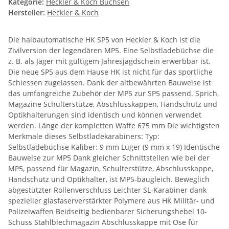
Kategorie:
Heckler & Koch Büchsen
Hersteller:
Heckler & Koch
Die halbautomatische HK SP5 von Heckler & Koch ist die
Zivilversion der legendären MP5. Eine Selbstladebüchse die
z. B. als Jäger mit gültigem Jahresjagdschein erwerbbar ist.
Die neue SP5 aus dem Hause HK ist nicht für das sportliche
Schiessen zugelassen. Dank der altbewährten Bauweise ist
das umfangreiche Zubehör der MP5 zur SP5 passend. Sprich,
Magazine Schulterstütze, Abschlusskappen, Handschutz und
Optikhalterungen sind identisch und können verwendet
werden. Länge der kompletten Waffe 675 mm Die wichtigsten
Merkmale dieses Selbstladekarabiners: Typ:
Selbstladebüchse Kaliber: 9 mm Luger (9 mm x 19) Identische
Bauweise zur MP5 Dank gleicher Schnittstellen wie bei der
MP5, passend für Magazin, Schulterstütze, Abschlusskappe,
Handschutz und Optikhalter, ist MP5-baugleich. Beweglich
abgestützter Rollenverschluss Leichter SL-Karabiner dank
spezieller glasfaserverstärkter Polymere aus HK Militär- und
Polizeiwaffen Beidseitig bedienbarer Sicherungshebel 10-
Schuss Stahlblechmagazin Abschlusskappe mit Öse für