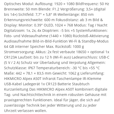
Optisches Modul: Auflösung: 1920 × 1080 Bildfrequenz: 50 Hz
Brennweite: 50 mm Blende: F1.2 Vergrößerung: 3,5× (digital
bis 14×) Sichtfeld: 7,7° × 5,8° IR-Wellenlänge: 850 nm
Erkennungsreichweite: 600 m Fokusdistanz: ab 3 m Bild &
Display: Monitor: 0.39" OLED, 1024 × 768 Modus: Tag / Nacht
Digitalzoom: 1x, 2x, 4x Dioptrien: -5 bis +5 Systemfunktionen:
Foto- und Videoaufnahme (1440 × 1080) Rückstoß-Aktivierung
Audioaufnahme Bild-in-Bild-Funktion Wi-Fi & Standby-Modus
64 GB interner Speicher Max. Rückstoß: 1000 g
Stromversorgung: Akkus: 2x fest verbaute 18650 + optional 1x
CR123A Laufzeit: bis zu 12 h (Wi-Fi aus) Ladeanschluss: USB-C
(5 V / 2 A) Schutz vor Überladung und Verpolung Allgemein:
Schutzklasse: IP67 Temperaturbereich: -30 °C bis +55 °C
Maße: 442 × 78,1 × 83,5 mm Gewicht: 1062 g Lieferumfang:
HIKMICRO Alpex A50T Infrarot-Taschenlampe IR-Klemme
USB-Kabel Ladegerät 1x CR123 Batterie Staubtuch
Kurzanleitung Das HIKMICRO Alpex A50T kombiniert digitale
Tag- und Nachtsichttechnik in einem robusten Gehäuse mit
praxisgerechten Funktionen. Ideal für Jäger, die sich auf
zuverlässige Technik bei jeder Witterung und zu jeder
Uhrzeit verlassen wollen.