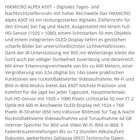
HIKMICRO ALPEX A50T – Digitales Tages- und
Nachtsichtzielfernrohr mit hoher Reichweite Das HIKMICRO
Alpex A50T ist ein leistungsstarkes digitales Zielfernrohr für
den Einsatz bei Tag und Nacht. Ausgestattet mit einem Full-
HD-Sensor (1920 × 1080), einem lichtstarken 50 mm Objektiv
und einem integrierten OLED-Display liefert es gestochen
scharfe Bilder bei unterschiedlichsten Lichtverhältnissen.
Dank der IR-Unterstützung mit 850 nm Wellenlänge bleibt die
Sicht auch bei völliger Dunkelheit zuverlässig und detailreich.
Mit einer Erkennungsreichweite von bis zu 600 Metern, einer
Vergrößerung von 3,5x (digital bis 14x) sowie praktischen
Funktionen wie rückstoßaktivierter Videoaufnahme, Wi-Fi und
Bild-in-Bild-Modus bietet das A50T höchste Präzision und
Komfort für die Jagd bei jeder Tageszeit. Hauptmerkmale:
Full-HD-Sensor mit 1920 × 1080 Pixeln Lichtstarke 50 mm F1.2
Optik mit 600 m Reichweite OLED-Display mit 1024 × 768
Pixeln IR-Strahler (850 nm) inklusive Bildmodi für Tag & Nacht
Rückstoßaktivierte Videoaufnahme und Tonaufnahme 64 GB
interner Speicher für Bild und Video Wi-Fi, Bild-in-Bild, 5
Fadenkreuzeinstellungen Bis zu 12 Stunden Akkulaufzeit
Robustes, wetterfestes Gehäuse (IP67) Technische Daten: