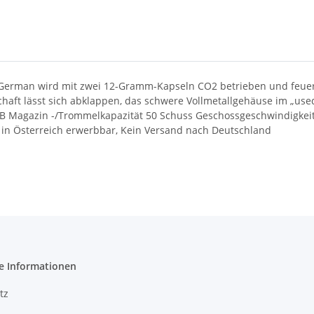
MP German wird mit zwei 12-Gramm-Kapseln CO2 betrieben und feuer
ft lässt sich abklappen, das schwere Vollmetallgehäuse im „used l
 BB Magazin -/Trommelkapazität 50 Schuss Geschossgeschwindigkeit
 in Österreich erwerbbar, Kein Versand nach Deutschland
e Informationen
tz