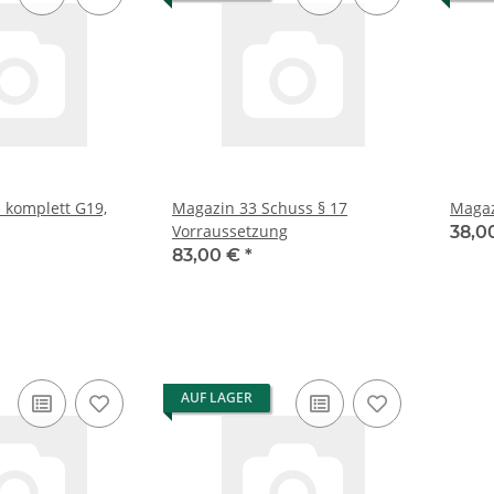
omplett G19,
Magazin 33 Schuss § 17
Magaz
Vorraussetzung
38,0
83,00 €
*
AUF LAGER