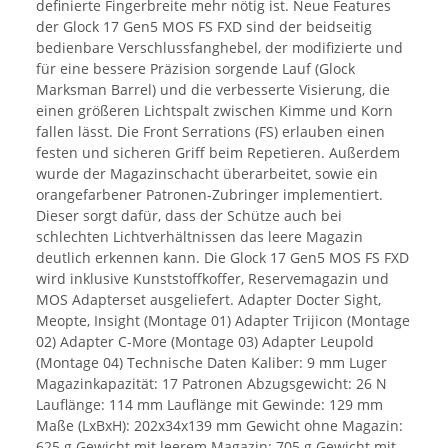
definierte Fingerbreite mehr nötig ist. Neue Features
der Glock 17 Gen5 MOS FS FXD sind der beidseitig
bedienbare Verschlussfanghebel, der modifizierte und
für eine bessere Präzision sorgende Lauf (Glock
Marksman Barrel) und die verbesserte Visierung, die
einen größeren Lichtspalt zwischen Kimme und Korn
fallen lässt. Die Front Serrations (FS) erlauben einen
festen und sicheren Griff beim Repetieren. Außerdem
wurde der Magazinschacht überarbeitet, sowie ein
orangefarbener Patronen-Zubringer implementiert.
Dieser sorgt dafür, dass der Schütze auch bei
schlechten Lichtverhältnissen das leere Magazin
deutlich erkennen kann. Die Glock 17 Gen5 MOS FS FXD
wird inklusive Kunststoffkoffer, Reservemagazin und
MOS Adapterset ausgeliefert. Adapter Docter Sight,
Meopte, Insight (Montage 01) Adapter Trijicon (Montage
02) Adapter C-More (Montage 03) Adapter Leupold
(Montage 04) Technische Daten Kaliber: 9 mm Luger
Magazinkapazität: 17 Patronen Abzugsgewicht: 26 N
Lauflänge: 114 mm Lauflänge mit Gewinde: 129 mm
Maße (LxBxH): 202x34x139 mm Gewicht ohne Magazin:
625 g Gewicht mit leerem Magazin: 705 g Gewicht mit