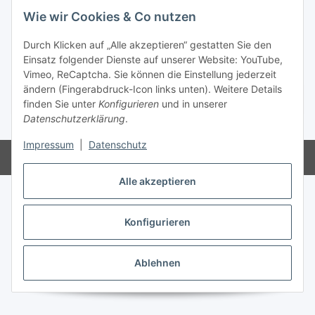
Informationen
Wie wir Cookies & Co nutzen
Gesetzliche Informationen
Durch Klicken auf „Alle akzeptieren“ gestatten Sie den
Einsatz folgender Dienste auf unserer Website: YouTube,
Vimeo, ReCaptcha. Sie können die Einstellung jederzeit
ändern (Fingerabdruck-Icon links unten). Weitere Details
Vertrag widerrufen
finden Sie unter
Konfigurieren
und in unserer
Datenschutzerklärung
.
* Alle Preise inkl. gesetzlicher USt., zzgl.
Versand
Impressum
|
Datenschutz
Powered by
JTL-Shop
Alle akzeptieren
Konfigurieren
Ablehnen