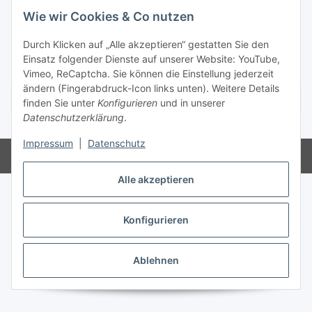
Informationen
Wie wir Cookies & Co nutzen
Gesetzliche Informationen
Durch Klicken auf „Alle akzeptieren“ gestatten Sie den
Einsatz folgender Dienste auf unserer Website: YouTube,
Vimeo, ReCaptcha. Sie können die Einstellung jederzeit
ändern (Fingerabdruck-Icon links unten). Weitere Details
Vertrag widerrufen
finden Sie unter
Konfigurieren
und in unserer
Datenschutzerklärung
.
* Alle Preise inkl. gesetzlicher USt., zzgl.
Versand
Impressum
|
Datenschutz
Powered by
JTL-Shop
Alle akzeptieren
Konfigurieren
Ablehnen