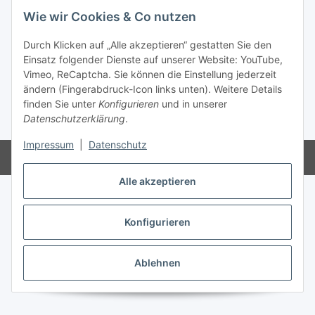
Informationen
Wie wir Cookies & Co nutzen
Gesetzliche Informationen
Durch Klicken auf „Alle akzeptieren“ gestatten Sie den
Einsatz folgender Dienste auf unserer Website: YouTube,
Vimeo, ReCaptcha. Sie können die Einstellung jederzeit
ändern (Fingerabdruck-Icon links unten). Weitere Details
Vertrag widerrufen
finden Sie unter
Konfigurieren
und in unserer
Datenschutzerklärung
.
* Alle Preise inkl. gesetzlicher USt., zzgl.
Versand
Impressum
|
Datenschutz
Powered by
JTL-Shop
Alle akzeptieren
Konfigurieren
Ablehnen