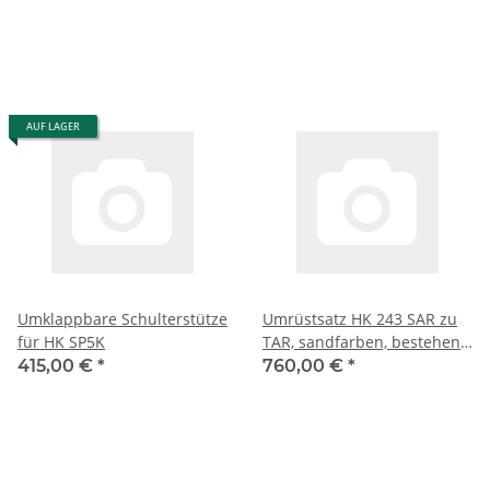
schwarz
AUF LAGER
Umklappbare Schulterstütze
Umrüstsatz HK 243 SAR zu
für HK SP5K
TAR, sandfarben, bestehend
237016
415,00 €
*
760,00 €
*
Mündungsfeuerdämpfer