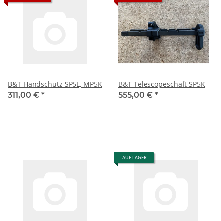
B&T Handschutz SP5L, MP5K
B&T Telescopeschaft SP5K
311,00 €
*
555,00 €
*
AUF LAGER