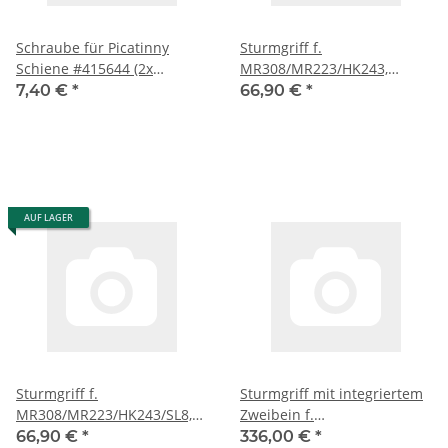
Schraube für Picatinny
Sturmgriff f.
Schiene #415644 (2x
MR308/MR223/HK243,
benötigt) f. SP5K
sandfarben, Adaption
7,40 €
*
66,90 €
*
Picatinny
AUF LAGER
Sturmgriff f.
Sturmgriff mit integriertem
MR308/MR223/HK243/SL8,
Zweibein f.
schwarz, Adaption Picatinny
MR308/MR223/HK243/SL8,
66,90 €
*
336,00 €
*