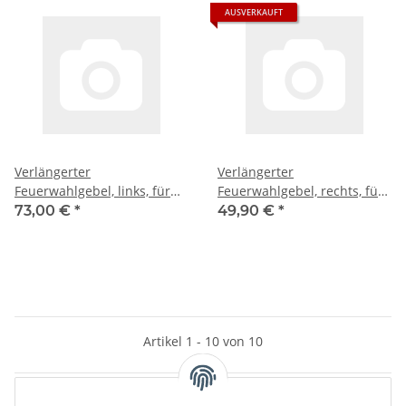
AUSVERKAUFT
Verlängerter
Verlängerter
Feuerwahlgebel, links, für
Feuerwahlgebel, rechts, für
SP5K
SP5K
73,00 €
*
49,90 €
*
Artikel 1 - 10 von 10