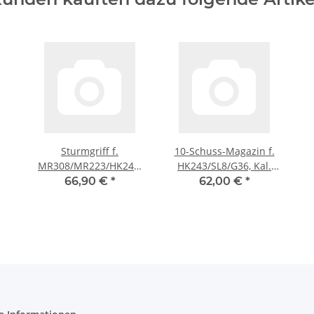
Sturmgriff f.
10-Schuss-Magazin f.
MR308/MR223/HK243,
HK243/SL8/G36, Kal.
sandfarben, Adaption
.223 Rem., mit
66,90 €
*
62,00 €
*
Picatinny
sandfarbenen
Magazinboden