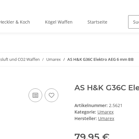
Heckler & Koch
Kögel Waffen
Startseite
ssluft und CO2 Waffen
Umarex
AS H&K G36C Elektro AEG 6 mm BB
AS H&K G36C El
Artikelnummer:
2.5621
Kategorie:
Umarex
Hersteller:
Umarex
79,95 €