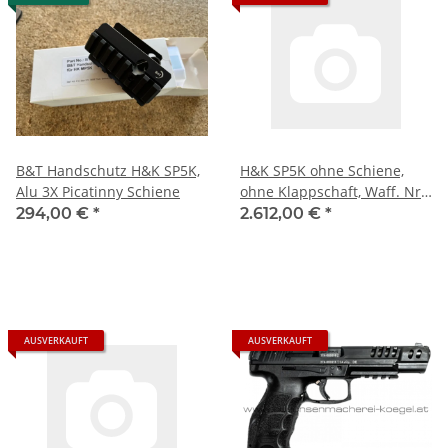
B&T Handschutz H&K SP5K,
H&K SP5K ohne Schiene,
Alu 3X Picatinny Schiene
ohne Klappschaft, Waff. Nr.
215-008859
294,00 €
*
2.612,00 €
*
AUSVERKAUFT
AUSVERKAUFT