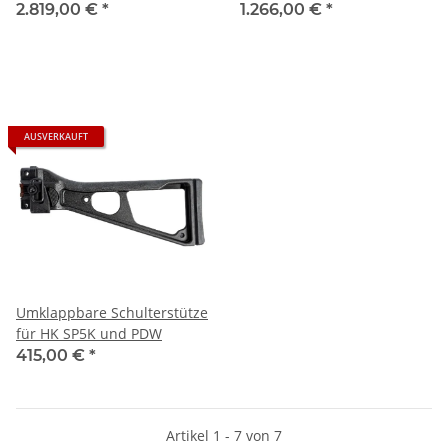
inkl. drei 20-Schuss
2.819,00 €
*
1.266,00 €
*
Magazine,
AUSVERKAUFT
Umklappbare Schulterstütze
für HK SP5K und PDW
415,00 €
*
Artikel 1 - 7 von 7