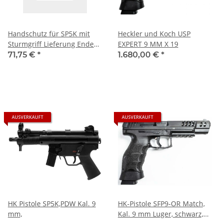
Handschutz für SP5K mit
Heckler und Koch USP
Sturmgriff Lieferung Ende
EXPERT 9 MM X 19
April 2024
71,75 €
*
1.680,00 €
*
AUSVERKAUFT
AUSVERKAUFT
HK Pistole SP5K,PDW Kal. 9
HK-Pistole SFP9-OR Match,
mm,
Kal. 9 mm Luger, schwarz,