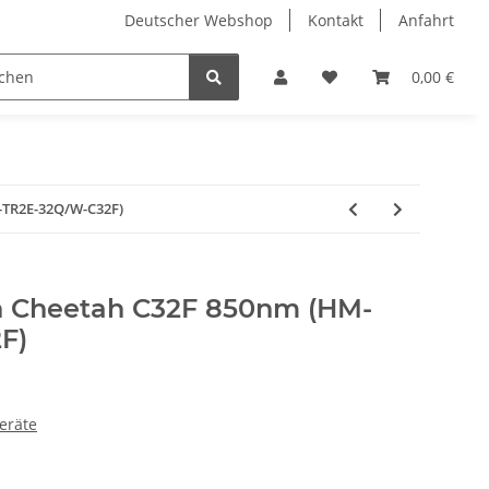
Deutscher Webshop
Kontakt
Anfahrt
0,00 €
-TR2E-32Q/W-C32F)
n Cheetah C32F 850nm (HM-
F)
eräte