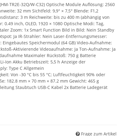
 (HM-TR2E-32Q/W-C32) Optische Module Auflösung: 2560
nweite: 32 mm Sichtfeld: 9,9° × 7,5° Blende: F1,2
sdistanz: 3 m Reichweite: bis zu 400 m (abhängig von
or: 0.49 inch, OLED, 1920 × 1080 Optische Modi: Tag,
taler Zoom: 1x Smart Function Bild in Bild: Nein Standby
spot: Ja IR-Strahler: Nein Laser-Entfernungsmesser:
r: Eingebautes Speichermodul (64 GB) Video-Aufnahme:
ckstoß-Aktivierende Videoaufnahme: Ja Ton-Aufnahme: Ja
ldaufnahme Maximaler Rückstoß: 750 g Batterie
i-Ion Akku Betriebszeit: 5,5 h Anzeige der
pply: Type C Allgemein
eit: Von -30 °C bis 55 °C; Luftfeuchtigkeit 90% oder
aße: 182.8 mm × 70 mm × 87.2 mm Gewicht: 465 g
eitung Staubtuch USB-C Kabel 2x Batterie Ladegerät
Frage zum Artikel