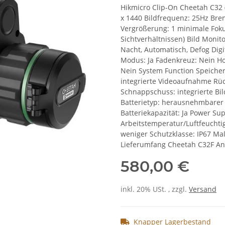
Hikmicro Clip-On Cheetah C32
x 1440 Bildfrequenz: 25Hz Bren
Vergrößerung: 1 minimale Foku
Sichtverhältnissen) Bild Monit
Nacht, Automatisch, Defog Digi
Modus: Ja Fadenkreuz: Nein Hot
Nein System Function Speiche
integrierte Videoaufnahme Rü
Schnappschuss: integrierte Bi
Batterietyp: herausnehmbarer L
Batteriekapazität: Ja Power Su
Arbeitstemperatur/Luftfeuchtigk
weniger Schutzklasse: IP67 M
Lieferumfang Cheetah C32F Anl
580,00 €
inkl. 20% USt. , zzgl.
Versand
Knapper Lagerbestand