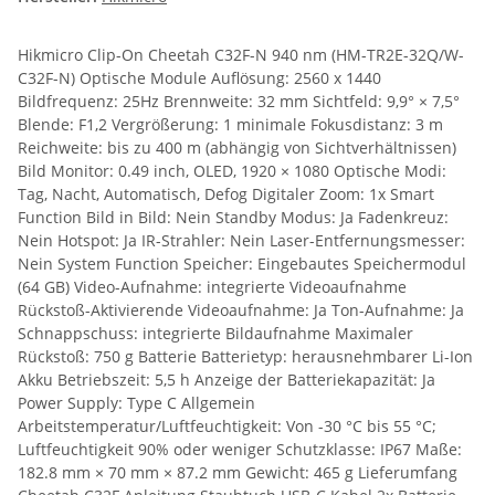
Hikmicro Clip-On Cheetah C32F-N 940 nm (HM-TR2E-32Q/W-
C32F-N) Optische Module Auflösung: 2560 x 1440
Bildfrequenz: 25Hz Brennweite: 32 mm Sichtfeld: 9,9° × 7,5°
Blende: F1,2 Vergrößerung: 1 minimale Fokusdistanz: 3 m
Reichweite: bis zu 400 m (abhängig von Sichtverhältnissen)
Bild Monitor: 0.49 inch, OLED, 1920 × 1080 Optische Modi:
Tag, Nacht, Automatisch, Defog Digitaler Zoom: 1x Smart
Function Bild in Bild: Nein Standby Modus: Ja Fadenkreuz:
Nein Hotspot: Ja IR-Strahler: Nein Laser-Entfernungsmesser:
Nein System Function Speicher: Eingebautes Speichermodul
(64 GB) Video-Aufnahme: integrierte Videoaufnahme
Rückstoß-Aktivierende Videoaufnahme: Ja Ton-Aufnahme: Ja
Schnappschuss: integrierte Bildaufnahme Maximaler
Rückstoß: 750 g Batterie Batterietyp: herausnehmbarer Li-Ion
Akku Betriebszeit: 5,5 h Anzeige der Batteriekapazität: Ja
Power Supply: Type C Allgemein
Arbeitstemperatur/Luftfeuchtigkeit: Von -30 °C bis 55 °C;
Luftfeuchtigkeit 90% oder weniger Schutzklasse: IP67 Maße:
182.8 mm × 70 mm × 87.2 mm Gewicht: 465 g Lieferumfang