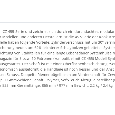
n CZ 455-Serie und zeichnet sich durch ein durchdachtes, modulare
 Modellen und anderen Herstellern ist die 457-Serie der Konkurre
lle haben folgende Vorteile: Zylinderverschluss mit um 30° verri
cherung neuer, um 62% leichterer Schlagbolzen gebettetes System f
ichtung von Stahlteilen für eine lange Lebensdauer Systemhüls
agazin für 5 bzw. 10 Patronen (kompatibel mit CZ 455) Modell Synt
ausgestattet. Der Schaft ist mit einer Oberflächenbeschichtung "S
d ergonomisch ausgeformt, die Handlage ist noch besser und der Ans
en Schuss. Doppelte Riemenbügelbasen am Vorderschaft für Gew
e: 11-mm-Schiene Schaft: Polymer, Soft-Touch Abzug: einstellbar
/ 525 mm Gesamtlänge: 865 mm / 977 mm Gewicht: 2,2 kg / 2,4 kg