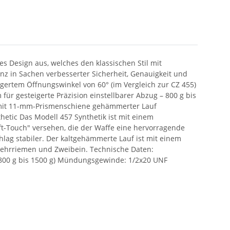
s Design aus, welches den klassischen Stil mit
nz in Sachen verbesserter Sicherheit, Genauigkeit und
ngertem Öffnungswinkel von 60° (im Vergleich zur CZ 455)
ür gesteigerte Präzision einstellbarer Abzug – 800 g bis
e mit 11-mm-Prismenschiene gehämmerter Lauf
hetic Das Modell 457 Synthetik ist mit einem
oft-Touch" versehen, die der Waffe eine hervorragende
chlag stabiler. Der kaltgehämmerte Lauf ist mit einem
ehrriemen und Zweibein. Technische Daten:
 (800 g bis 1500 g) Mündungsgewinde: 1/2x20 UNF