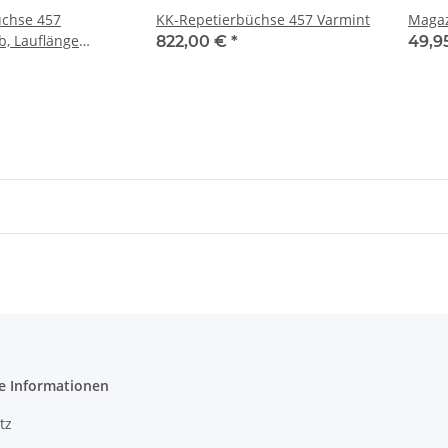
üchse 457
KK-Repetierbüchse 457 Varmint
Magaz
fb, Lauflänge
822,00 €
*
49,9
e Informationen
tz