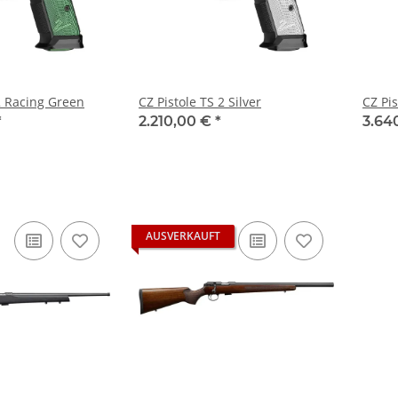
2 Racing Green
CZ Pistole TS 2 Silver
CZ Pi
*
2.210,00 €
*
3.64
AUSVERKAUFT