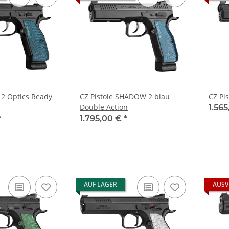
2 Optics Ready
CZ Pistole SHADOW 2 blau
CZ Pi
Double Action
1.56
*
1.795,00 €
*
AUF LAGER
AUSV