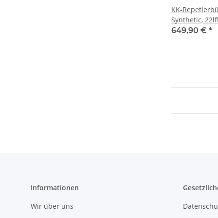
KK-Repetierb
Synthetic, 22l
525mm,
649,90 €
*
Informationen
Gesetzlich
Wir über uns
Datenschu