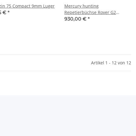
in 75 Compact 9mm Luger
Mercury hunting
Repetierbüchse Rover G2
5 €
*
Thumbhole ,223 Rem
930,00 €
*
Artikel 1 - 12 von 12