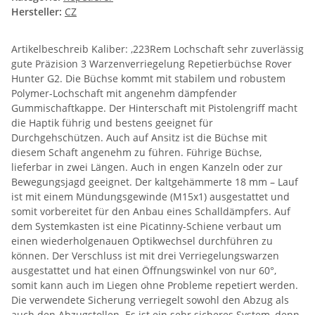
Hersteller:
CZ
Artikelbeschreib Kaliber: ,223Rem Lochschaft sehr zuverlässig
gute Präzision 3 Warzenverriegelung Repetierbüchse Rover
Hunter G2. Die Büchse kommt mit stabilem und robustem
Polymer-Lochschaft mit angenehm dämpfender
Gummischaftkappe. Der Hinterschaft mit Pistolengriff macht
die Haptik führig und bestens geeignet für
Durchgehschützen. Auch auf Ansitz ist die Büchse mit
diesem Schaft angenehm zu führen. Führige Büchse,
lieferbar in zwei Längen. Auch in engen Kanzeln oder zur
Bewegungsjagd geeignet. Der kaltgehämmerte 18 mm – Lauf
ist mit einem Mündungsgewinde (M15x1) ausgestattet und
somit vorbereitet für den Anbau eines Schalldämpfers. Auf
dem Systemkasten ist eine Picatinny-Schiene verbaut um
einen wiederholgenauen Optikwechsel durchführen zu
können. Der Verschluss ist mit drei Verriegelungswarzen
ausgestattet und hat einen Öffnungswinkel von nur 60°,
somit kann auch im Liegen ohne Probleme repetiert werden.
Die verwendete Sicherung verriegelt sowohl den Abzug als
auch den Abzugstollen. Es ist ein sehr sicheres System, denn