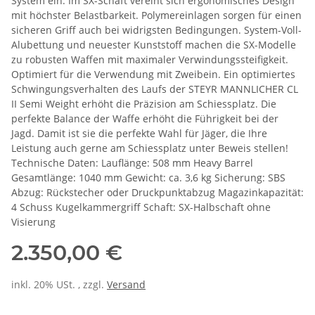
System ein. Im SX-Schaft vereint sich ergonomisches Design
mit höchster Belastbarkeit. Polymereinlagen sorgen für einen
sicheren Griff auch bei widrigsten Bedingungen. System-Voll-
Alubettung und neuester Kunststoff machen die SX-Modelle
zu robusten Waffen mit maximaler Verwindungssteifigkeit.
Optimiert für die Verwendung mit Zweibein. Ein optimiertes
Schwingungsverhalten des Laufs der STEYR MANNLICHER CL
II Semi Weight erhöht die Präzision am Schiessplatz. Die
perfekte Balance der Waffe erhöht die Führigkeit bei der
Jagd. Damit ist sie die perfekte Wahl für Jäger, die Ihre
Leistung auch gerne am Schiessplatz unter Beweis stellen!
Technische Daten: Lauflänge: 508 mm Heavy Barrel
Gesamtlänge: 1040 mm Gewicht: ca. 3,6 kg Sicherung: SBS
Abzug: Rückstecher oder Druckpunktabzug Magazinkapazität:
4 Schuss Kugelkammergriff Schaft: SX-Halbschaft ohne
Visierung
2.350,00 €
inkl. 20% USt. , zzgl.
Versand