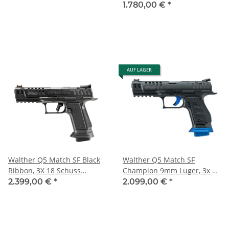
Schuss Magazine
1.780,00 €
*
AUF LAGER
Walther Q5 Match SF Black
Walther Q5 Match SF
Ribbon, 3X 18 Schuss
Champion 9mm Luger, 3x 17
Magazin, 9mm Luger
Schuss Magazine,blau
2.399,00 €
*
2.099,00 €
*