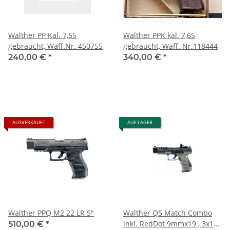
Walther PP Kal. 7,65
Walther PPK kal. 7,65
gebraucht, Waff.Nr. 450755
gebraucht, Waff. Nr.118444
240,00 €
*
340,00 €
*
AUSVERKAUFT
AUF LAGER
Walther PPQ M2 22 LR 5"
Walther Q5 Match Combo
inkl. RedDot 9mmx19 , 3x15
510,00 €
*