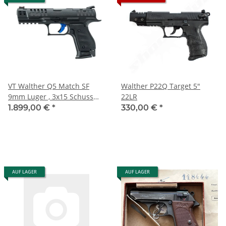
VT Walther Q5 Match SF
Walther P22Q Target 5"
9mm Luger , 3x15 Schuss
22LR
Magazine
1.899,00 €
*
330,00 €
*
AUF LAGER
AUF LAGER