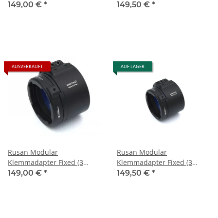
Schrauben) 39.2 mm
Schrauben) 52.5 mm
149,00 €
*
149,50 €
*
AUSVERKAUFT
AUF LAGER
Rusan Modular
Rusan Modular
Klemmadapter Fixed (3
Klemmadapter Fixed (3
Schrauben) 56 mm
Schrauben) 57.2 mm
149,00 €
*
149,50 €
*