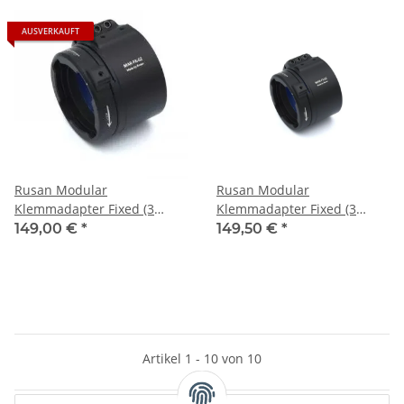
AUSVERKAUFT
Rusan Modular
Rusan Modular
Klemmadapter Fixed (3
Klemmadapter Fixed (3
Schrauben) 58 mm
Schrauben) 63,5 mm
149,00 €
*
149,50 €
*
Artikel 1 - 10 von 10