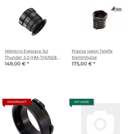
Hikmicro Eyepiece für
Präzise Jagen Telefix
Thunder 3.0 (HM-THUNDER
Klemmhülse
3.0-E)
149,00 €
*
175,00 €
*
AUSVERKAUFT
AUF LAGER