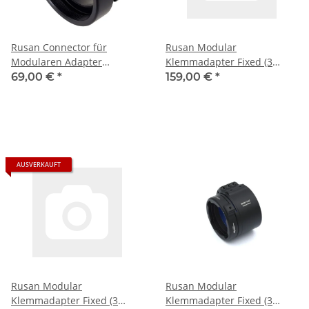
Rusan Connector für
Rusan Modular
Modularen Adapter
Klemmadapter Fixed (3
M52x0.75
Schrauben) 30 mm
69,00 €
*
159,00 €
*
AUSVERKAUFT
Rusan Modular
Rusan Modular
Klemmadapter Fixed (3
Klemmadapter Fixed (3